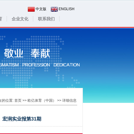
中文版
ENGLISH
育
企业文化
联系我们
在的位置:
首页
>>
欧亿体育（中国）
>> 详细信息
宏润实业报第31期