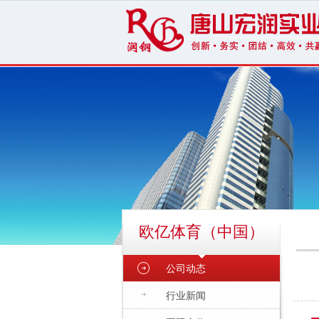
欧亿体育（中国）
公司动态
行业新闻